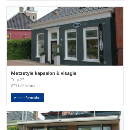
Metzstyle kapsalon & visagie
Terp 27
8731 AX Wommels
Meer informatie...