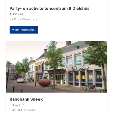
Party- en activiteitencentrum It Dielshûs
‘t Bosk 41
8731 BK Wommels
Meer informatie...
Rabobank Sneek
Skilwyk 15
8701 KM Bolsward