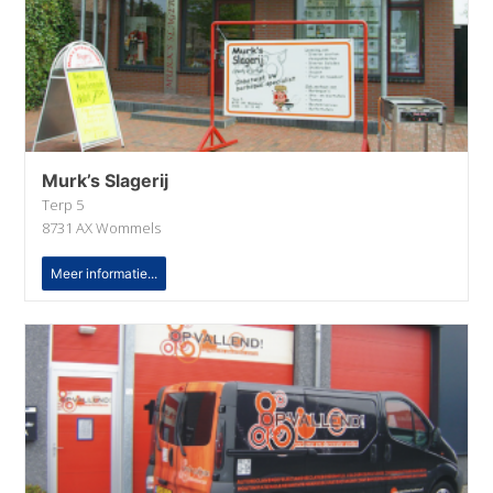
Murk’s Slagerij
Terp 5
8731 AX Wommels
Meer informatie...