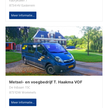
Fabrykswei 7
8734 HV Easterein
Meer informatie...
Metsel- en voegbedrijf T. Haakma VOF
De Iisbaan 15C
8731DW Wommels
Meer informatie...