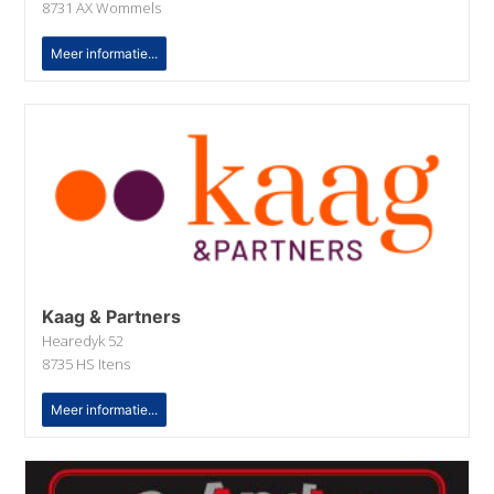
8731 AX Wommels
Meer informatie...
Kaag & Partners
Hearedyk 52
8735 HS Itens
Meer informatie...