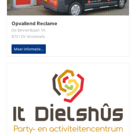
Opvallend Reclame
De Binnenbaan 1A
8731 DV Wommels
Meer informatie...