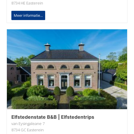
8734 HE Easterein
Meer informatie...
Elfstedenstate B&B | Elfstedentrips
van Eysingaleane 7
8734 GC Easterein