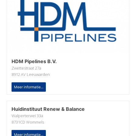
HDM Pipelines B.V.
Zwettestraat 27a
8912 AV Leeuwarden
Meer informatie...
Huidinstituut Renew & Balance
Walperterwei 33a
8731CD Wommels
Meer informatie...