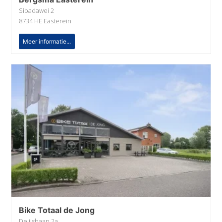
Sibadawei 2
8734 HE Easterein
Meer informatie...
Bike Totaal de Jong
De iisbaan 2a