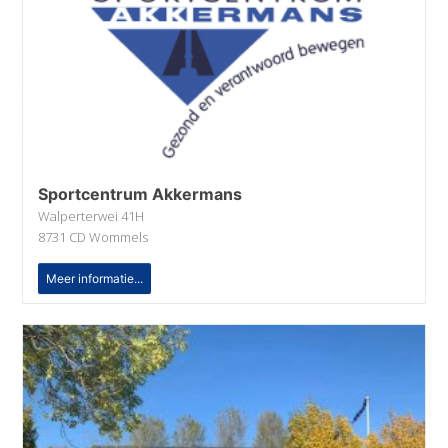
Sportcentrum Akkermans
Walperterwei 41H
8731 CD Wommels
Meer informatie...