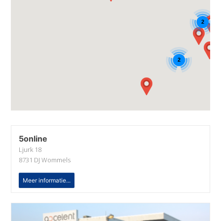
2
2
5online
Ljurk 18
8731 DJ Wommels
Meer informatie...