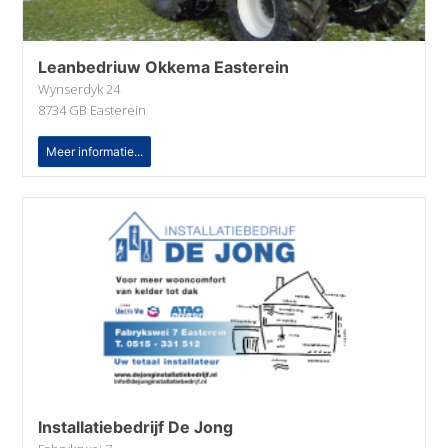
Leanbedriuw Okkema Easterein
Wynserdyk 24
8734 GB Easterein
Meer informatie...
lnstallatiebedrijf De Jong