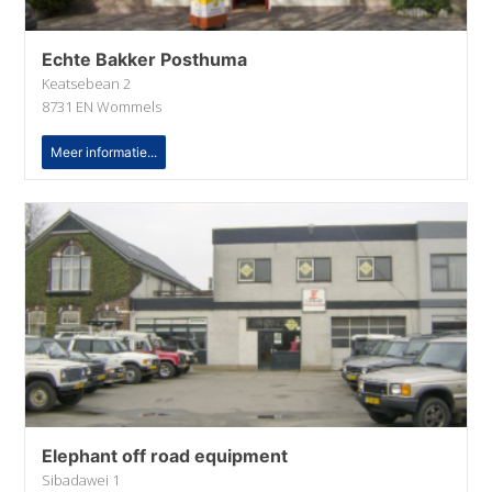
Echte Bakker Posthuma
Keatsebean 2
8731 EN Wommels
Meer informatie...
Elephant off road equipment
Sibadawei 1