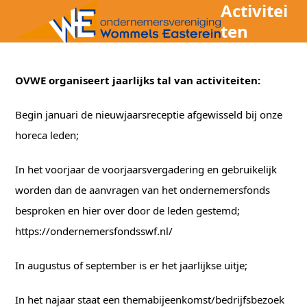
Open
Close
Activitei
Skip
mobile
mobile
ten
to
menu
menu
content
OVWE organiseert jaarlijks tal van activiteiten:
Begin januari de nieuwjaarsreceptie afgewisseld bij onze
horeca leden;
In het voorjaar de voorjaarsvergadering en gebruikelijk
worden dan de aanvragen van het ondernemersfonds
besproken en hier over door de leden gestemd;
https://ondernemersfondsswf.nl/
In augustus of september is er het jaarlijkse uitje;
In het najaar staat een themabijeenkomst/bedrijfsbezoek