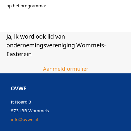
op het programma;
Ja, ik word ook lid van
ondernemingsvereniging Wommels-
Easterein
Aanmeldformulier
OVWE
It Noard 3
8731BB Wommels
info@ovwe.nl