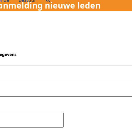
enda
Bestuur
anmelding nieuwe leden
gegevens