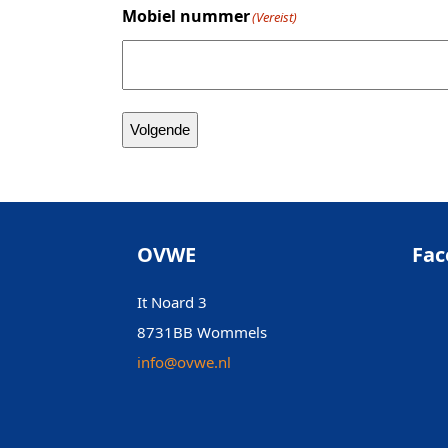
Mobiel nummer
(Vereist)
Volgende
OVWE
Fac
It Noard 3
8731BB Wommels
info@ovwe.nl