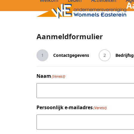
Welkom
Leden
Activiteiten
Ag
A
Skip
to
content
Aanmeldformulier
1
Contactgegevens
2
Bedrijfs
Naam
(Vereist)
Persoonlijk e-mailadres
(Vereist)