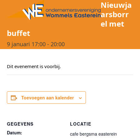
Open
Close
Nieuwja
Skip
mobile
mobile
arsborr
to
menu
menu
el met
content
buffet
9 januari 17:00
-
20:00
Dit evenement is voorbij.
Toevoegen aan kalender
GEGEVENS
LOCATIE
Datum:
cafe bergsma easterein